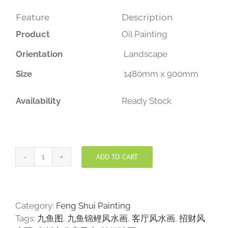
Feature
Description
Product
Oil Painting
Orientation
Landscape
Size
1480mm x 900mm
Availability
Ready Stock
ADD TO CART
九
鱼
锦
鲤
Category:
Feng Shui Painting
风
Tags:
九鱼图
,
九鱼锦鲤风水画
,
客厅风水画
,
招财风
水