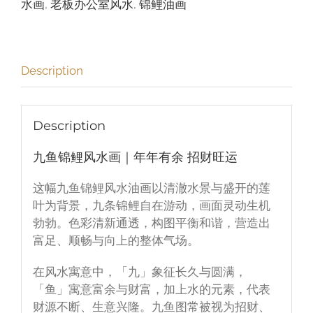
水画
,
老板办公室风水
,
锦鲤油画
画
quantity
Description
Description
九鱼锦鲤风水画｜年年有余 招财旺运
这幅九鱼锦鲤风水油画以清澈水景与盛开的莲
叶为背景，九条锦鲤自在游动，画面灵动生机
勃勃。色彩清新通透，构图平衡和谐，营造出
富足、顺畅与向上的整体气场。
在风水寓意中，「九」象征长久与圆满，
「鱼」寓意富余与财富，加上水的元素，代表
财源不断、生意兴隆。九鱼图常被视为招财、