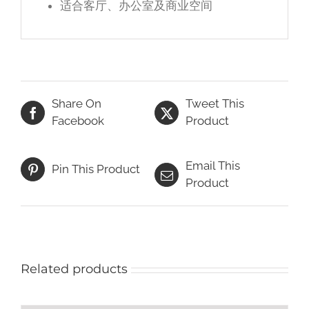
适合客厅、办公室及商业空间
Share On
Tweet This
Facebook
Product
Email This
Pin This Product
Product
Related products