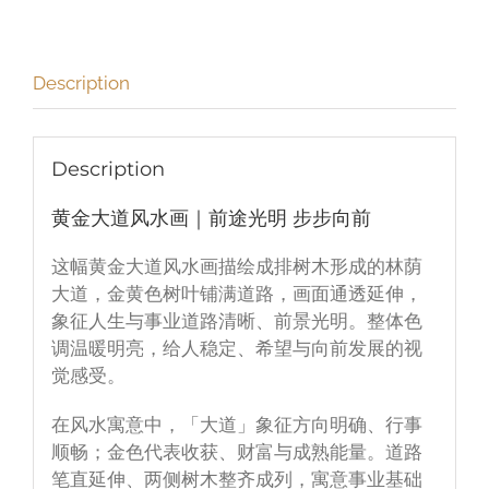
｜
前
途
Description
光
明
步
Description
步
向
黄金大道风水画｜前途光明 步步向前
前
这幅黄金大道风水画描绘成排树木形成的林荫
quantity
大道，金黄色树叶铺满道路，画面通透延伸，
象征人生与事业道路清晰、前景光明。整体色
调温暖明亮，给人稳定、希望与向前发展的视
觉感受。
在风水寓意中，「大道」象征方向明确、行事
顺畅；金色代表收获、财富与成熟能量。道路
笔直延伸、两侧树木整齐成列，寓意事业基础